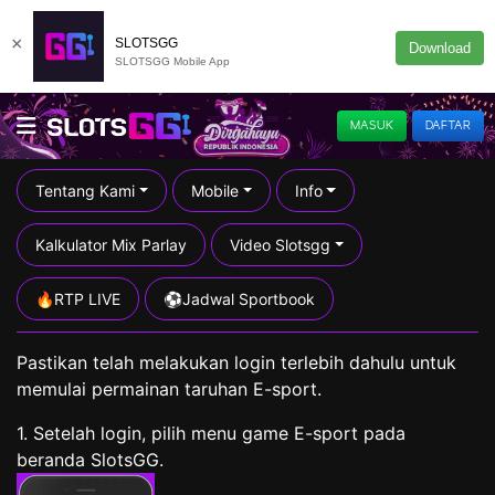
×
SLOTSGG
Download
SLOTSGG Mobile App
MASUK
DAFTAR
Tentang Kami
Mobile
Info
Kalkulator Mix Parlay
Video Slotsgg
🔥RTP LIVE
⚽️Jadwal Sportbook
Pastikan telah melakukan login terlebih dahulu untuk
memulai permainan taruhan E-sport.
1. Setelah login, pilih menu game E-sport pada
beranda SlotsGG.