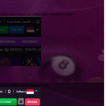
ername atau Password yang anda masukkan salah"".
mpilan lobby seperti dibawah ini.