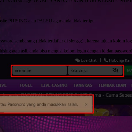
ARI slotsgg APABILA ANDA LOGIN DARI WEBSITE PHI
site PHISING atau PALSU agar anda tidak tertipu.
sword sembarang (tidak terdaftar di slotsgg) , karena tujuan kolom lo
hising atau asli, anda bisa mengisi kolom login dengan id dan passwo