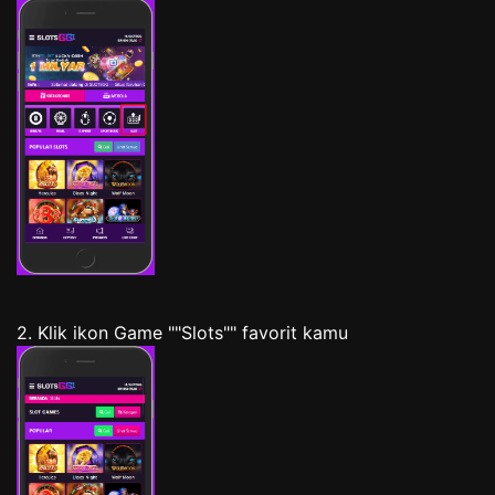
2. Klik ikon Game ""Slots"" favorit kamu